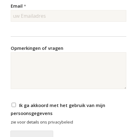
Email
*
Opmerkingen of vragen
C
Ik ga akkoord met het gebruik van mijn
h
persoonsgegevens
e
c
zie voor details ons
privacybeleid
k
b