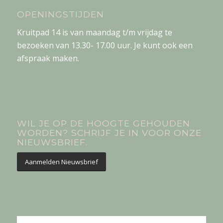
OPENINGSTIJDEN
Kruitpad 14 is van maandag t/m vrijdag te
bezoeken van 13.30- 17.00 uur. Je kunt ook een
afspraak maken.
WIL JE OP DE HOOGTE GEHOUDEN
WORDEN? SCHRIJF JE IN VOOR ONZE
NIEUWSBRIEF.
Aanmelden Nieuwsbrief