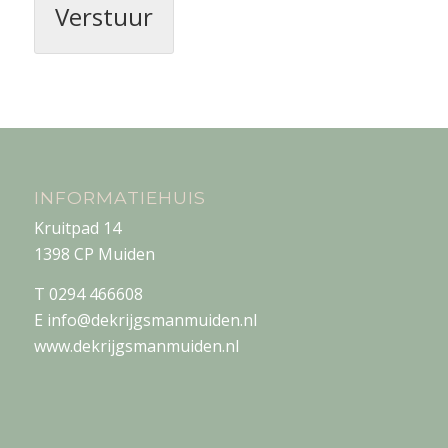
o
Verstuur
x
e
s
*
INFORMATIEHUIS
Kruitpad 14
1398 CP Muiden
T 0294 466608
E info@dekrijgsmanmuiden.nl
www.dekrijgsmanmuiden.nl