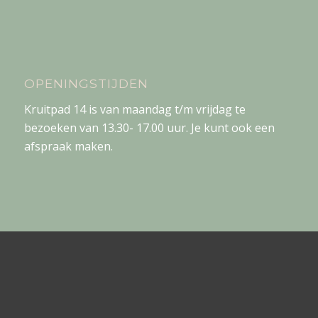
OPENINGSTIJDEN
Kruitpad 14 is van maandag t/m vrijdag te
bezoeken van 13.30- 17.00 uur. Je kunt ook een
afspraak maken.
WIL JE OP DE HOOGTE GEHOUDEN
WORDEN? SCHRIJF JE IN VOOR ONZE
NIEUWSBRIEF.
Aanmelden Nieuwsbrief