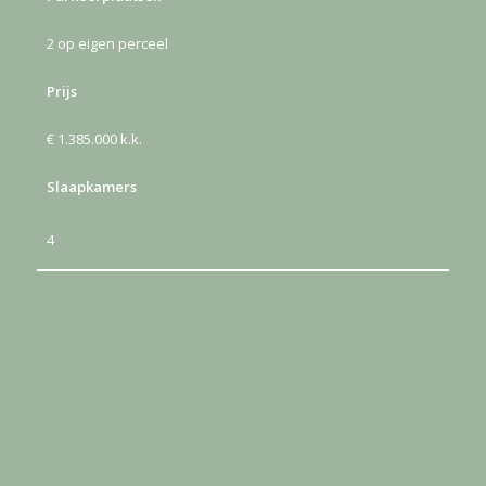
2 op eigen perceel
Prijs
€ 1.385.000 k.k.
Slaapkamers
4