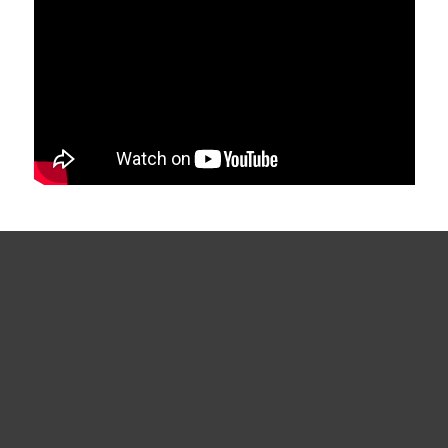
EIGENTIJDSE DIJKVILLA AAN
HET IJMEER
Ontdek deze prachtige, moderne dijkvilla aan de
Westbatterijlaan in De Krijgsman Muiden. Met een