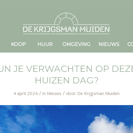
KOOP
HUUR
OMGEVING
NIEUWS
C
UN JE VERWACHTEN OP DEZ
HUIZEN DAG?
/
/
4 april 2024
in
Nieuws
door
De Krijgsman Muiden