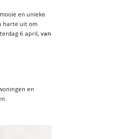
 mooie en unieke
n harte uit om
aterdag 6 april,
van
swoningen en
en.