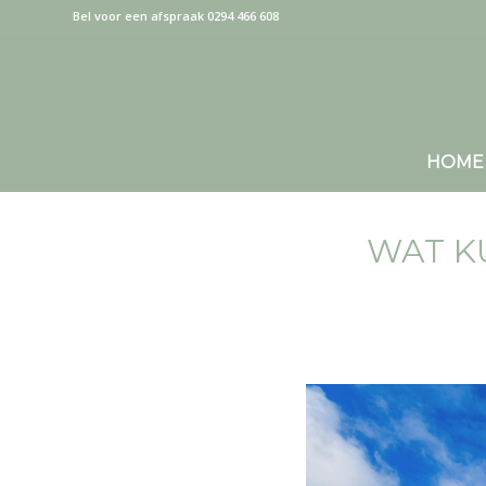
Bel voor een afspraak 0294 466 608
HOME
WAT K