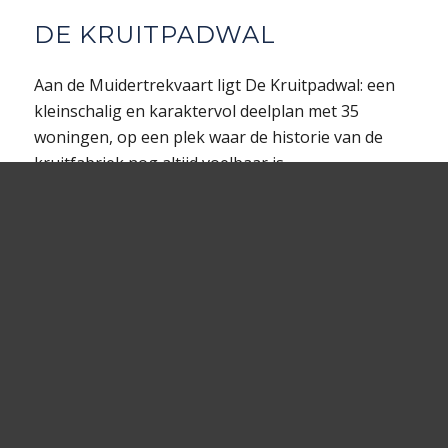
DE KRUITPADWAL
Aan de Muidertrekvaart ligt De Kruitpadwal: een
kleinschalig en karaktervol deelplan met 35
woningen, op een plek waar de historie van de
kruitfabriek nog altijd voelbaar is.
Langs de trekvaart worden zes woongebieden
gerealiseerd, elk met een eigen uitstraling die
verwijst naar de voormalige functies van de
fabriek:
De Kruitkamers, De Werkloodsen, Het
Machinehuis, Het Buskruitmagazijn, De Mengerij
en
De Opslagloods
. Samen vormen zij een
gevarieerd en herkenbaar geheel langs het water.
De woningen liggen met de voorgevel aan de
trekvaart, met een privé-overtuin op het zuiden —
ideaal om te genieten van de zon en het